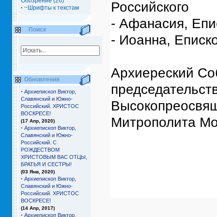
Обозрение (26)
Российского
·
~Шрифты к текстам
- Афанасия, Епи
Поиск
- Иоанна, Еписк
Архиереский Со
Обновления
председательст
·
Архиепископ Виктор,
Славянский и Южно-
Высокопреосвящ
Российский. ХРИСТОС
ВОСКРЕСЕ!
Митрополита Мос
(17 Апр, 2020)
·
Архиепископ Виктор,
Славянский и Южно-
Российский. С
РОЖДЕСТВОМ
ХРИСТОВЫМ ВАС ОТЦЫ,
БРАТЬЯ И СЕCТРЫ!
(03 Янв, 2020)
·
Архиепископ Виктор,
Славянский и Южно-
Российский. ХРИСТОС
ВОСКРЕСЕ!
(14 Апр, 2017)
·
Архиепископ Виктор,