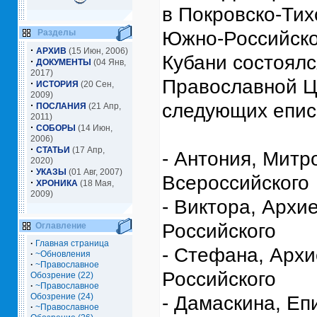
в Покровско-Ти
Разделы
Южно-Российской
·
АРХИВ
(15 Июн, 2006)
Кубани состоял
·
ДОКУМЕНТЫ
(04 Янв,
2017)
Православной Ц
·
ИСТОРИЯ
(20 Сен,
2009)
·
следующих епис
ПОСЛАНИЯ
(21 Апр,
2011)
·
СОБОРЫ
(14 Июн,
2006)
·
СТАТЬИ
(17 Апр,
- Антония, Митр
2020)
·
УКАЗЫ
(01 Авг, 2007)
Всероссийского
·
ХРОНИКА
(18 Мая,
2009)
- Виктора, Архи
Российского
Оглавление
·
Главная страница
- Стефана, Архи
·
~Обновления
·
~Православное
Российского
Обозрение (22)
·
~Православное
Обозрение (24)
- Дамаскина, Еп
·
~Православное