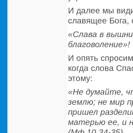
И далее мы види
славящее Бога, 
«Слава в вышних
благоволение»!
И опять спросим
когда слова Спа
этому:
«Не думайте, ч
землю; не мир п
пришел разделит
матерью ее, и 
(Мф.10,34-35).