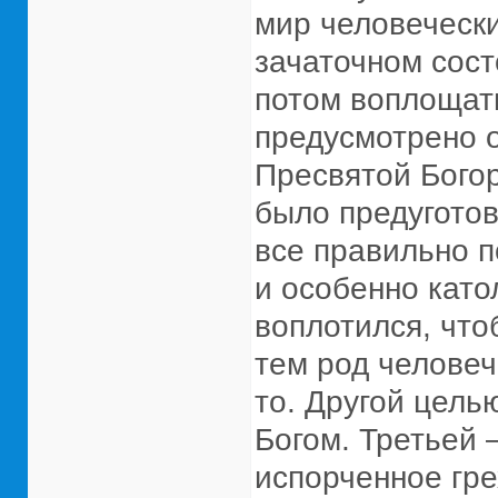
мир человечески
зачаточном сост
потом воплощать
предусмотрено о
Пресвятой Богор
было предуготов
все правильно 
и особенно като
воплотился, что
тем род человече
то. Другой цель
Богом. Третьей 
испорченное гре