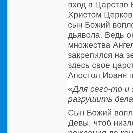
вход в Царство 
Христом Церковь
сын Божий вопло
дьявола. Ведь о
множества Ангел
закрепился на з
здесь свое царс
Апостол Иоанн 
«Для сего-то и
разрушить дела 
Сын Божий вопл
Девы, чтоб низл
рождения до ко