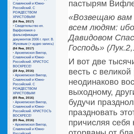
пастырям Вифле
Славянский и Южно-
Российский. С
РОЖДЕСТВОМ
«Возвещаю вам 
ХРИСТОВЫМ!
(04 Янв, 2017)
всем людям: ибо
·
Свидетельство еп.
Варфоломея о
фальсификации
Давидовом Спа
документов 2006 г. прот. В.
Жуковым (+ аудио запись)
Господь» (Лук.2,
(04 Янв, 2017)
·
Архиепископ Виктор,
Славянский и Южно-
И вот две тысяч
Российский. ХРИСТОС
ВОСКРЕСЕ!
весть с великой
(28 Апр, 2016)
·
Архиепископ Виктор,
неодинаково вос
Славянский и Южно-
Российский. С
РОЖДЕСТВОМ
выходному, друг
ХРИСТОВЫМ!
(05 Янв, 2016)
будучи празднол
·
Архиепископ Виктор,
Славянский и Южно-
праздновать это
Российский. ХРИСТОСЪ
ВОСКРЕСЕ!
причисляя себя 
(05 Янв, 2016)
·
Архиепископ Виктор,
Славянский и Южно-
оторваны от бла
Российский.