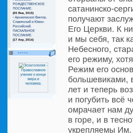
РОЖДЕСТВЕНСКОЕ
сатанинско-серг
ПОСЛАНИЕ.
(05 Янв, 2015)
получают заслуж
·
Архиепископ Виктор,
Славянский и Южно-
Российский.
Его Церкви. К н
ПАСХАЛЬНОЕ
ПОСЛАНИЕ.
и мы себя, так 
(17 Апр, 2014)
Небесного, стар
+++++
его режиму, хот
Режим его основ
большевиками, 
лет и теперь во
и погубить всё 
омрачает нам ду
в горе, и в тесн
укрепляемы Им.