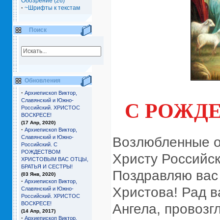
Обозрение (26)
·
~Шрифты к текстам
Поиск
Обновления
·
Архиепископ Виктор,
Славянский и Южно-
С РОЖД
Российский. ХРИСТОС
ВОСКРЕСЕ!
(17 Апр, 2020)
·
Архиепископ Виктор,
Славянский и Южно-
Возлюбленные от
Российский. С
РОЖДЕСТВОМ
Христу Российс
ХРИСТОВЫМ ВАС ОТЦЫ,
БРАТЬЯ И СЕCТРЫ!
Поздравляю вас
(03 Янв, 2020)
·
Архиепископ Виктор,
Христова! Рад в
Славянский и Южно-
Российский. ХРИСТОС
ВОСКРЕСЕ!
Ангела, провозг
(14 Апр, 2017)
·
Архиепископ Виктор,