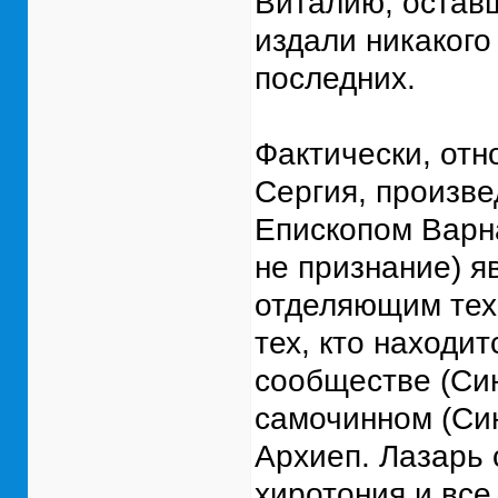
Виталию, оставш
издали никакого
последних.
Фактически, отн
Сергия, произв
Епископом Варна
не признание) я
отделяющим тех,
тех, кто находи
сообществе (Син
самочинном (Син
Архиеп. Лазарь 
хиротония и вс