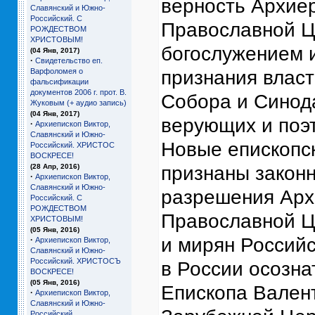
верность Архие
Славянский и Южно-
Российский. С
Православной Ц
РОЖДЕСТВОМ
ХРИСТОВЫМ!
богослужением 
(04 Янв, 2017)
·
Свидетельство еп.
Варфоломея о
признания влас
фальсификации
документов 2006 г. прот. В.
Собора и Синода
Жуковым (+ аудио запись)
(04 Янв, 2017)
верующих и поэ
·
Архиепископ Виктор,
Славянский и Южно-
Новые епископск
Российский. ХРИСТОС
ВОСКРЕСЕ!
(28 Апр, 2016)
признаны закон
·
Архиепископ Виктор,
Славянский и Южно-
разрешения Арх
Российский. С
РОЖДЕСТВОМ
Православной Це
ХРИСТОВЫМ!
(05 Янв, 2016)
и мирян Россий
·
Архиепископ Виктор,
Славянский и Южно-
Российский. ХРИСТОСЪ
в России осозна
ВОСКРЕСЕ!
(05 Янв, 2016)
Епископа Валент
·
Архиепископ Виктор,
Славянский и Южно-
Российский.