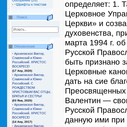
Обозрение (26)
определяет: 1.
·
~Шрифты к текстам
Церковное Упра
Поиск
Церкви» и созва
духовенства, пр
марта 1994 г. o
Обновления
Русской Правос
·
Архиепископ Виктор,
Славянский и Южно-
быть признано з
Российский. ХРИСТОС
ВОСКРЕСЕ!
Церковные кано
(17 Апр, 2020)
·
Архиепископ Виктор,
дать на сие бла
Славянский и Южно-
Российский. С
РОЖДЕСТВОМ
Преосвященных 
ХРИСТОВЫМ ВАС ОТЦЫ,
БРАТЬЯ И СЕCТРЫ!
Валентин — сво
(03 Янв, 2020)
·
Архиепископ Виктор,
Русской Правос
Славянский и Южно-
Российский. ХРИСТОС
данную ими при 
ВОСКРЕСЕ!
(14 Апр, 2017)
·
Архиепископ Виктор,