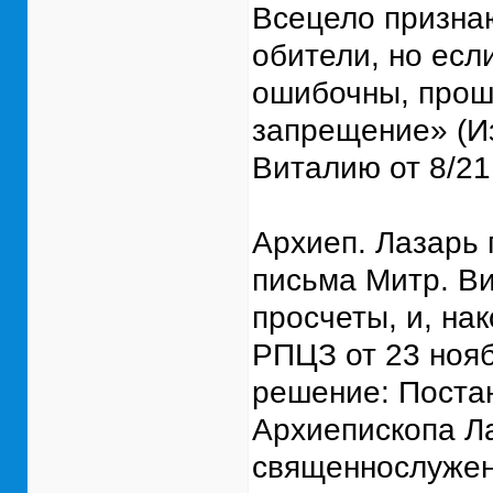
Всецело признаю
обители, но есл
ошибочны, прош
запрещение» (Из
Виталию от 8/21 
Архиеп. Лазарь
письма Митр. Ви
просчеты, и, на
РПЦЗ от 23 нояб
решение: Постан
Apxиeпископа Л
священнослужен