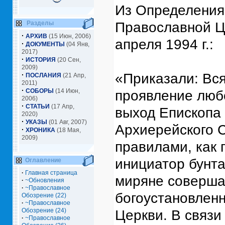
Из Определения
Разделы
Православной Ц
·
АРХИВ
(15 Июн, 2006)
апреля 1994 г.:
·
ДОКУМЕНТЫ
(04 Янв,
2017)
·
ИСТОРИЯ
(20 Сен,
2009)
·
«Приказали: Вся
ПОСЛАНИЯ
(21 Апр,
2011)
·
СОБОРЫ
(14 Июн,
проявление люб
2006)
·
СТАТЬИ
(17 Апр,
выход Епископа 
2020)
·
УКАЗЫ
(01 Авг, 2007)
Архиерейского 
·
ХРОНИКА
(18 Мая,
2009)
правилами, как 
инициатор бунта
Оглавление
·
Главная страница
миряне соверша
·
~Обновления
·
~Православное
богоустановленн
Обозрение (22)
·
~Православное
Обозрение (24)
Церкви. В связи
·
~Православное