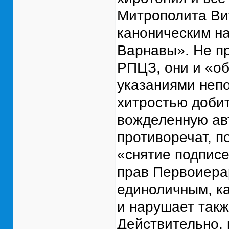
Митрополита Ви
каноническим н
Варнавы». Не пр
РПЦЗ, они и «о
указаниями неп
хитростью добит
вожделенную авт
противоречат, п
«снятие подписе
прав Первоиера
единоличным, к
и нарушает такж
Действительно, 