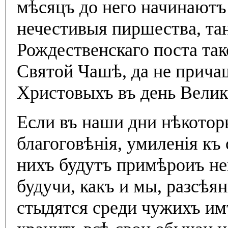
мѣсяцъ до него начинаютъ
нечестивыя пиршества, тан
Рождественскаго поста так
Святой Чашѣ, да не прич
Христовыхъ въ день Велик
Если въ наши дни нѣкотор
благоговѣнiя, умиленiя къ
нихъ будутъ примѣроиъ нех
будучи, какъ и мы, разсѣян
стыдятся среди чужихъ им