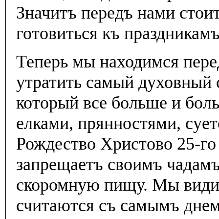
Значитъ передъ нами стои
готовиться къ праздникамъ
Теперь мы находимся пер
утратить самый духовный 
который все больше и бо
елками, прянностями, сует
Рождество Христово 25-го д
запрещаетъ своимъ чадамъ
скоромную пищу. Мы види
считаются съ самымъ днем