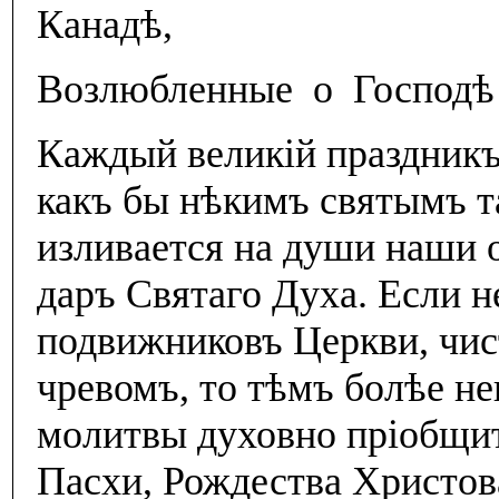
Канадѣ,
Возлюбленные о Господѣ 
Каждый великiй праздникъ
какъ бы нѣкимъ святымъ т
изливается на души наши о
даръ Святаго Духа. Если н
подвижниковъ Церкви, чис
чревомъ, то тѣмъ болѣе не
молитвы духовно прiобщит
Пасхи, Рождества Христов