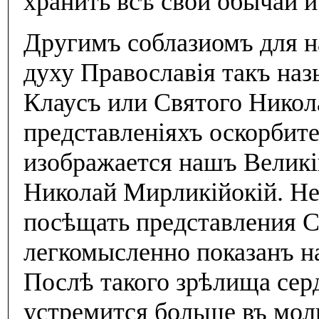
хранить всѣ свои обычаи и
Другимъ соблазиомъ для н
духу Православiя такъ на
Клаусъ или Святого Никол
представленiяхъ оскорбит
изображается нашъ Великi
Николай Мирликiйокiй. Не
посѣщать представления С
легкомысленно показанъ н
Послѣ такого зрѣлища сер
устремится больше въ моли