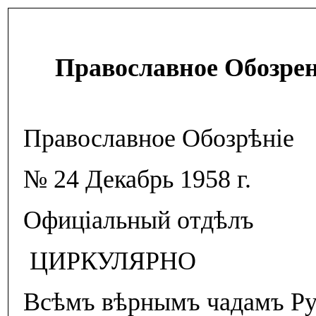
Православное Обозрени
Православное Обозрѣнiе
№ 24 Декабрь 1958 г.
Офицiальный отдѣлъ
ЦИРКУЛЯРНО
Всѣмъ вѣрнымъ чадамъ Рус